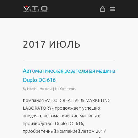
2017 ИЮЛЬ
Автоматическая резательная машина
Duplo DC-616
By
hitech
|
Новости
|
No Comments
Компания «
V
.
T
.
O
.
CREATIVE
&
MARKETING
LABORATORY
» продолжает успешно
внедрять автоматические машины в
производство.
Duplo
DC
-616,
приобретенный компанией летом 2017