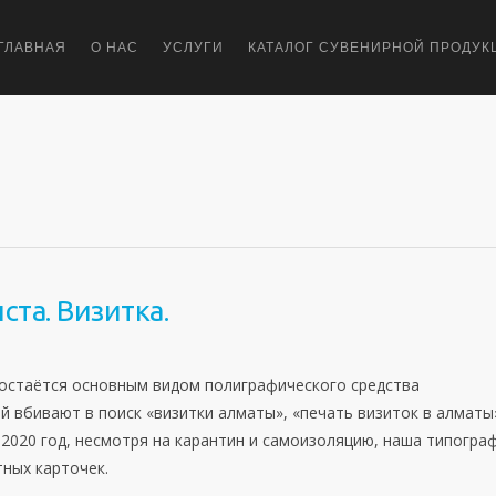
ГЛАВНАЯ
О НАС
УСЛУГИ
КАТАЛОГ СУВЕНИРНОЙ ПРОДУК
та. Визитка.
 остаётся основным видом полиграфического средства
 вбивают в поиск «визитки алматы», «печать визиток в алматы
 2020 год, несмотря на карантин и самоизоляцию, наша типогра
ных карточек.