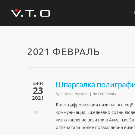
2021 ФЕВРАЛЬ
ФЕВ
Шпаргалка полиграфис
23
By
hitech
|
Новости
|
No Comments
2021
В век цифровизации визитка всё ещё
коммуникации. Ежедневно сотни людей
1
«изготовление визиток в Алматы». За
отпечатала более полмиллиона визит