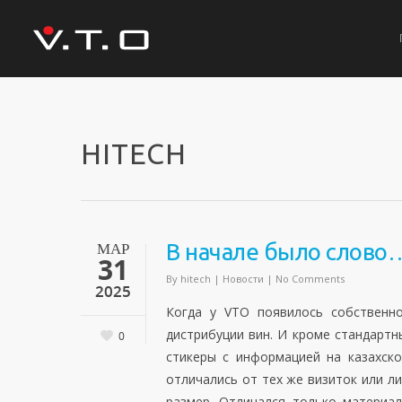
HITECH
МАР
В начале было слово
31
By
hitech
|
Новости
|
No Comments
2025
Когда у VTO появилось собственн
дистрибуции вин. И кроме стандартн
0
стикеры с информацией на казахско
отличались от тех же визиток или л
размер. Отличался только материал