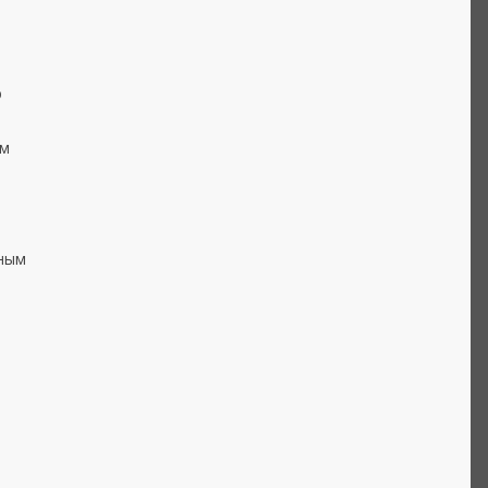
ю
ым
сным