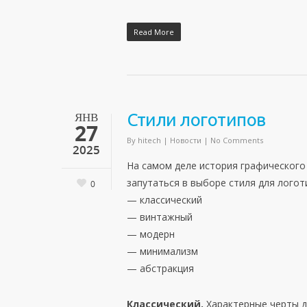
Read More
ЯНВ
Стили логотипов
27
By
hitech
|
Новости
|
No Comments
2025
На самом деле история графического
запутаться в выборе стиля для логот
0
— классический
— винтажный
— модерн
— минимализм
— абстракция
Классический.
Характерные черты д