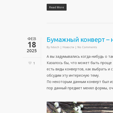
Read More
ФЕВ
Бумажный конверт – 
18
By
hitech
|
Новости
|
No Comments
2025
А вы задумывались когда-нибудь о та
Казалось бы, что может быть проще –
1
есть виды конвертов, как выбрать и
обсудим эту интересную тему.
По некоторым данным конверт был изо
пор данный предмет менял формы, оч