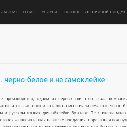
ГЛАВНАЯ
О НАС
УСЛУГИ
КАТАЛОГ СУВЕНИРНОЙ ПРОДУК
… черно-белое и на самоклейке
ое производство, одним из первых клиентов стала компани
ых визиток, листовок и каталогов мы начали печатать чёрно-б
м и русском языках для обклейки бутылок. Те стикеры мало
истовок – напечатанная на листе продукция, порезанная под ну
. Материалом для печати служила специальная бумага с зар