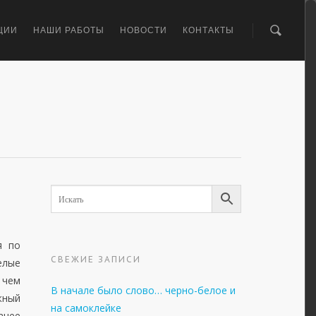
ЦИИ
НАШИ РАБОТЫ
НОВОСТИ
КОНТАКТЫ
я по
СВЕЖИЕ ЗАПИСИ
елые
 чем
В начале было слово… черно-белое и
жный
на самоклейке
анее