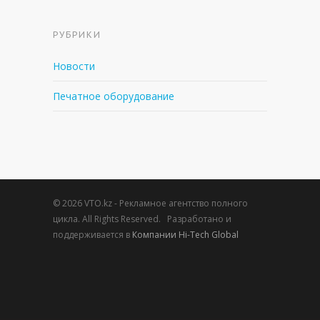
РУБРИКИ
Новости
Печатное оборудование
© 2026 VTO.kz - Рекламное агентство полного
цикла. All Rights Reserved. Разработано и
поддерживается в
Компании Hi-Tech Global