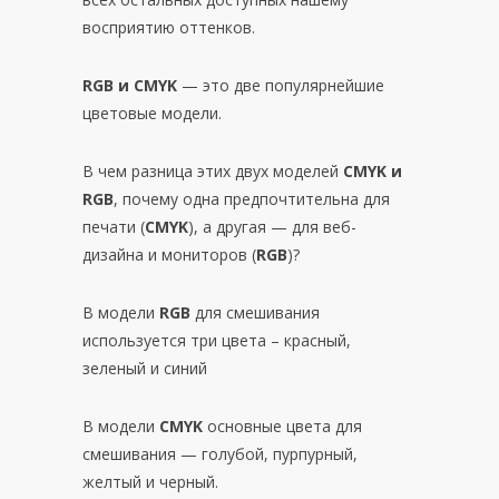
восприятию оттенков.
RGB и CMYK
— это две популярнейшие
цветовые модели.
В чем разница этих двух моделей
CMYK и
RGB
, почему одна предпочтительна для
печати (
CMYK
), а другая — для веб-
дизайна и мониторов (
RGB
)?
В модели
RGB
для смешивания
используется три цвета – красный,
зеленый и синий
В модели
CMYK
основные цвета для
смешивания — голубой, пурпурный,
желтый и черный.